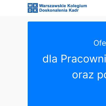
Ofe
dla Pracown
oraz p