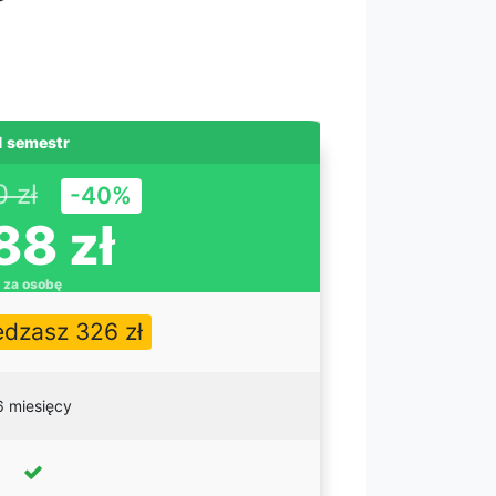
1 semestr
 zł
-40%
88 zł
za osobę
dzasz 326 zł
6 miesięcy