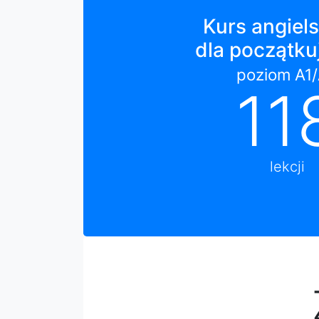
Kurs angiel
dla początku
poziom A1
11
lekcji