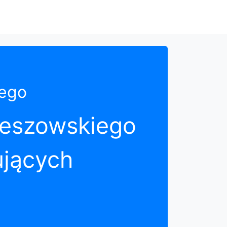
iego
zeszowskiego
ujących