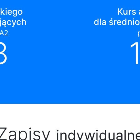
skiego
Kurs 
jących
dla średn
/A2
8
Zapisy
indywidualn