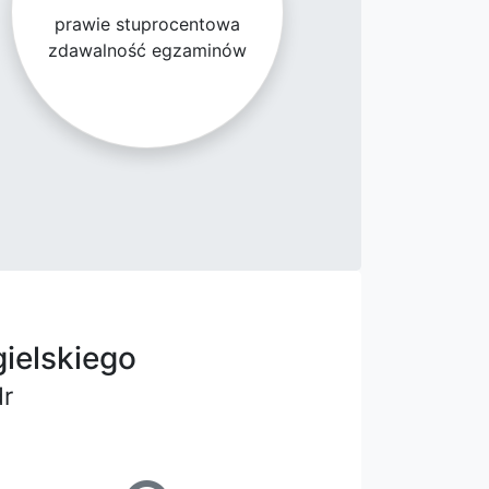
prawie stuprocentowa
zdawalność egzaminów
gielskiego
dr