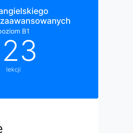
angielskiego
iozaawansowanych
poziom B1
123
lekcji
e