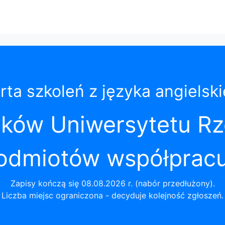
rta szkoleń z języka angielsk
ików Uniwersytetu R
odmiotów współprac
Zapisy kończą się 08.08.2026 r. (nabór przedłużony).
Liczba miejsc ograniczona - decyduje kolejność zgłoszeń.